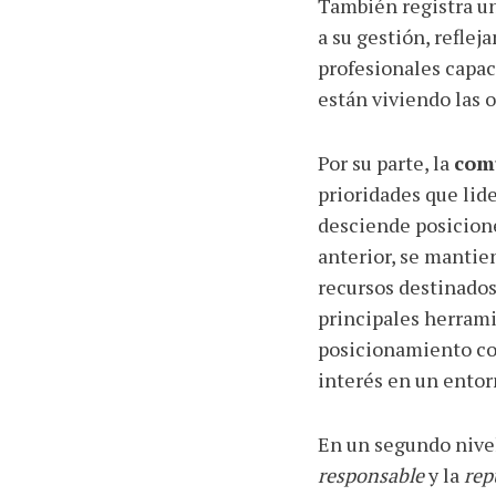
También registra un
a su gestión, reflej
profesionales capac
están viviendo las 
Por su parte, la
com
prioridades que lid
desciende posicion
anterior, se mantie
recursos destinados
principales herrami
posicionamiento cor
interés en un entor
En un segundo nivel
responsable
y la
rep