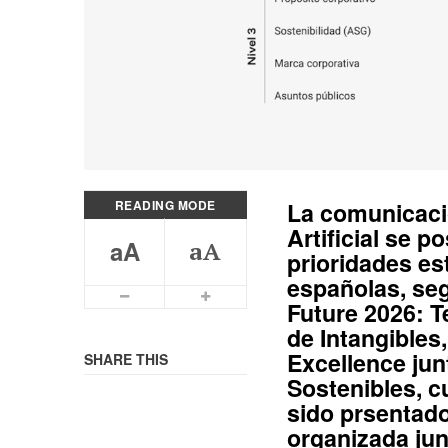
READING MODE
La
comunicac
Artificial
se pos
aA
aA
prioridades es
españolas, se
Smaller Font
Bigger Font
Future 2026: 
de Intangibles
Excellence
jun
SHARE THIS
Sostenibles
, 
sido prsentad
organizada jun