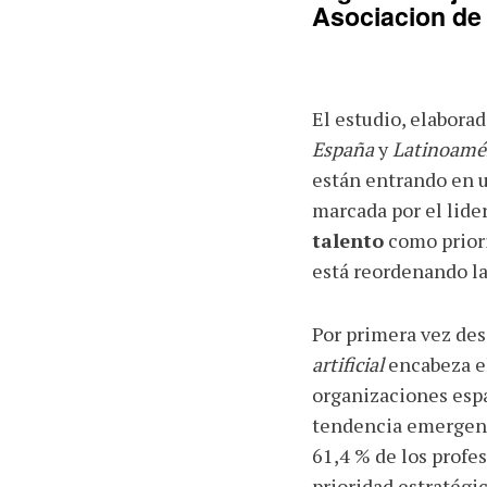
Asociacion de
El estudio, elaborad
España
y
Latinoamé
están entrando en u
marcada por el lide
talento
como priori
está reordenando la
Por primera vez desd
artificial
encabeza el
organizaciones esp
tendencia emergente
61,4 % de los profe
prioridad estratégic