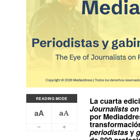
READING MODE
La cuarta edic
Journalists on
aA
aA
por
Mediaddre
transformación
Smaller Font
Bigger Font
periodistas
y
g
de 800 profesi