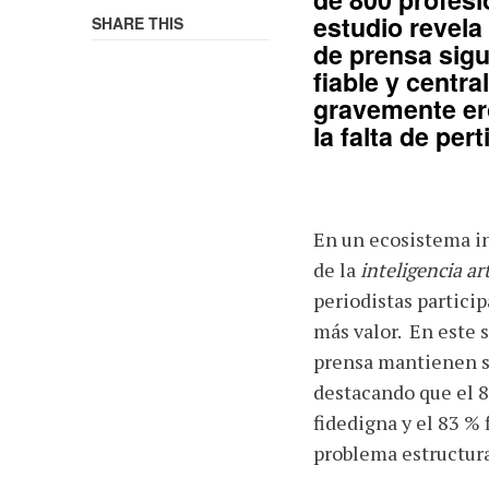
estudio revela
SHARE THIS
de prensa sig
fiable y centra
gravemente er
la falta de pert
En un ecosistema in
de la
inteligencia art
periodistas partici
más valor. En este 
prensa mantienen su
destacando que el 8
fidedigna y el 83 %
problema estructura