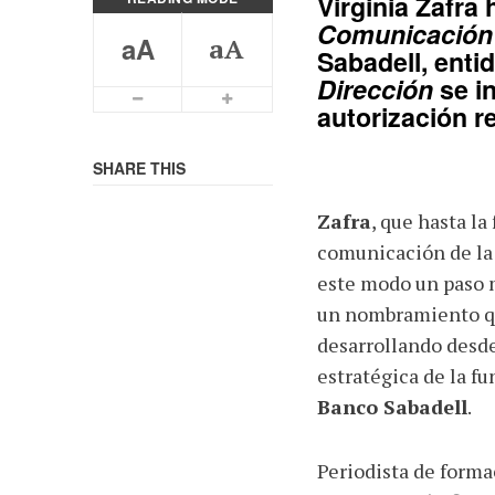
Virginia Zafra
h
Comunicación 
aA
aA
Sabadell
, enti
Dirección
se in
Smaller Font
Bigger Font
autorización r
SHARE THIS
Zafra
, que hasta l
comunicación de la 
este modo un paso m
un nombramiento qu
desarrollando desde
estratégica de la f
Banco Sabadell
.
Periodista de forma