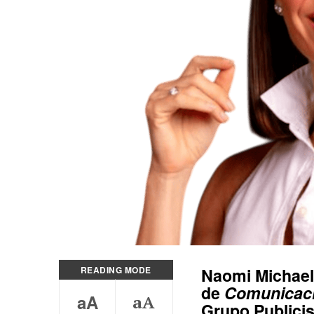
READING MODE
Naomi Michael
de
Comunicac
aA
aA
Grupo Publici