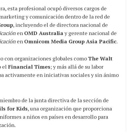
era, esta profesional ocupó diversos cargos de
marketing y comunicación dentro de la red de
Group
, incluyendo el de directora nacional de
cación
en
OMD Australia
y gerente nacional de
cación
en
Omnicom Media Group Asia Pacific
.
do con organizaciones globales como
The Walt
 el
Financial Times
; y más allá de su labor
pa activamente en iniciativas sociales y sin ánimo
miembro de la junta directiva de la sección de
s for Kids
, una organización que proporciona
uniformes a niños en países en desarrollo para
zación.