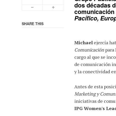
dos décadas d
Smaller Font
Bigger Font
comunicación 
Pacífico, Euro
SHARE THIS
Michael
ejercía ha
Comunicación
para
cargo al que se inco
de comunicación int
y la conectividad en
Antes de esta posic
Marketing y Comuni
iniciativas de comu
IPG Women's Lea