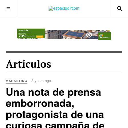
OFF CANVAS
Artículos
3 years ago
MARKETING
Una nota de prensa
emborronada,
protagonista de una
curiosa campaña de