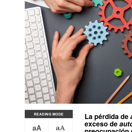
READING MODE
La pérdida de
exceso de
aut
aA
aA
preocupación d