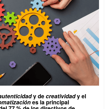
autenticidad
y de
creatividad
y el
omatización
es la principal
el 77 % de los directivos de