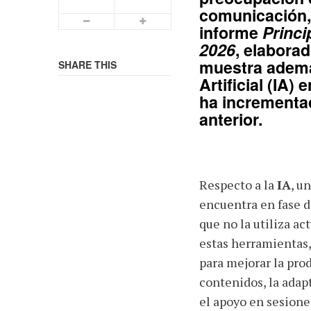
comunicación, 
Smaller Font
Bigger Font
informe
Princi
2026
, elabora
muestra además
SHARE THIS
Artificial (IA)
ha incrementad
anterior.
Respecto a la
IA
, u
encuentra en fase d
que no la utiliza a
estas herramientas,
para mejorar la pro
contenidos, la adap
el apoyo en sesione