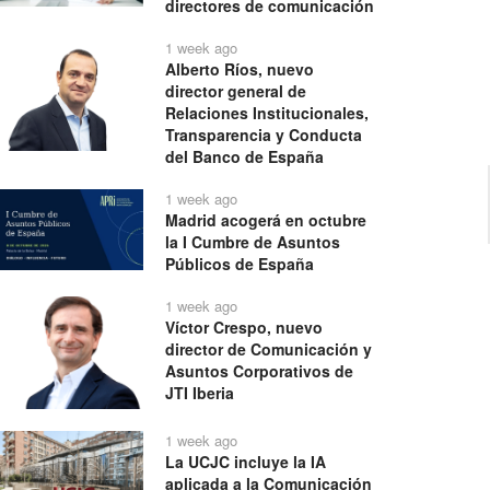
directores de comunicación
1 week ago
Alberto Ríos, nuevo
director general de
Relaciones Institucionales,
Transparencia y Conducta
del Banco de España
1 week ago
Madrid acogerá en octubre
la I Cumbre de Asuntos
Públicos de España
1 week ago
Víctor Crespo, nuevo
director de Comunicación y
Asuntos Corporativos de
JTI Iberia
1 week ago
La UCJC incluye la IA
aplicada a la Comunicación