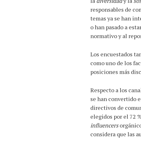
la
diversidad
y la
sos
responsables de co
temas ya se han int
o han pasado a est
normativo y al repor
Los encuestados tam
como uno de los fac
posiciones más disc
Respecto a los cana
se han convertido en
directivos de comun
elegidos por el 72 %
influencers
orgánicos
considera que las au